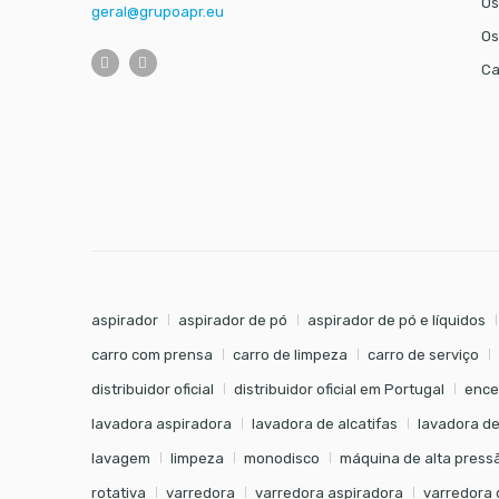
Os
geral@grupoapr.eu
Os
Ca
aspirador
aspirador de pó
aspirador de pó e líquidos
carro com prensa
carro de limpeza
carro de serviço
distribuidor oficial
distribuidor oficial em Portugal
ence
lavadora aspiradora
lavadora de alcatifas
lavadora de
lavagem
limpeza
monodisco
máquina de alta press
rotativa
varredora
varredora aspiradora
varredora 