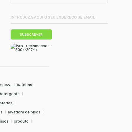
impeza
baterias
detergente
aterias
os
lavadora de pisos
pisos
produto