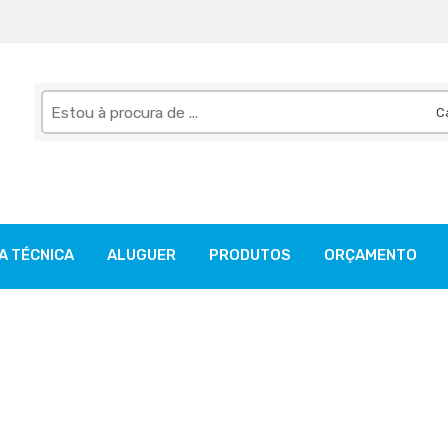
Pesquise
aqui
A TÉCNICA
ALUGUER
PRODUTOS
ORÇAMENTO
s de tração 12V/20Ah CBN2
 para lavadoras e varredoras