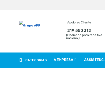
Apoio ao Cliente
219 550 312
(Chamada para rede fixa
nacional)
A EMPRESA
ASSISTÊNCI
CATEGORIAS
Carregador para bateria
Início
Baterias e Carregadores
Carregadores tração