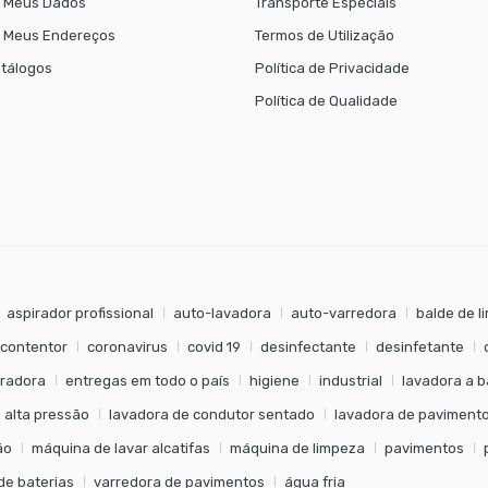
 Meus Dados
Transporte Especiais
 Meus Endereços
Termos de Utilização
tálogos
Política de Privacidade
Política de Qualidade
aspirador profissional
auto-lavadora
auto-varredora
balde de l
contentor
coronavirus
covid 19
desinfectante
desinfetante
radora
entregas em todo o país
higiene
industrial
lavadora a b
 alta pressão
lavadora de condutor sentado
lavadora de paviment
ão
máquina de lavar alcatifas
máquina de limpeza
pavimentos
de baterias
varredora de pavimentos
água fria