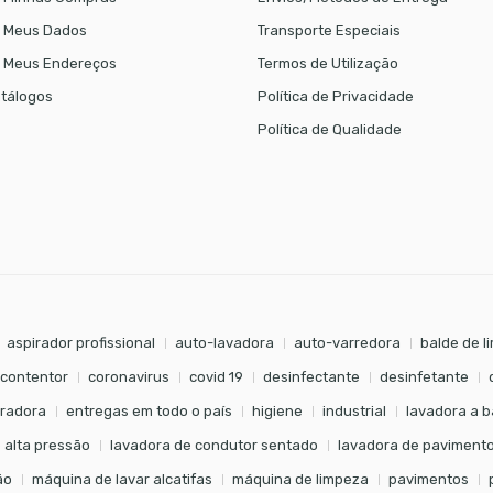
 Meus Dados
Transporte Especiais
 Meus Endereços
Termos de Utilização
tálogos
Política de Privacidade
Política de Qualidade
aspirador profissional
auto-lavadora
auto-varredora
balde de l
contentor
coronavirus
covid 19
desinfectante
desinfetante
radora
entregas em todo o país
higiene
industrial
lavadora a b
 alta pressão
lavadora de condutor sentado
lavadora de paviment
ão
máquina de lavar alcatifas
máquina de limpeza
pavimentos