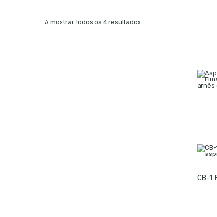
Ordenado
A mostrar todos os 4 resultados
por
mais
recentes