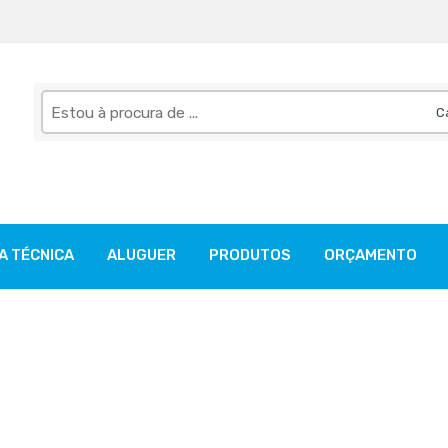
Pesquise
aqui
A TÉCNICA
ALUGUER
PRODUTOS
ORÇAMENTO
dor oficial fimap”