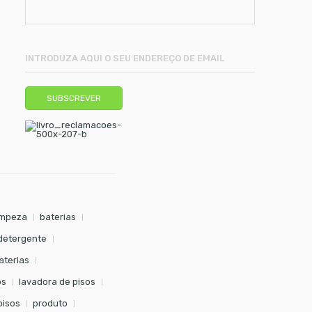
impeza
baterias
detergente
aterias
os
lavadora de pisos
pisos
produto