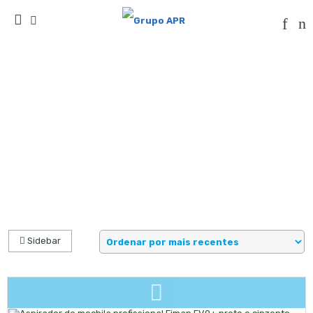
Products tagged “fimap”
Início
Sidebar